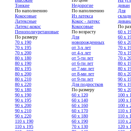
Высокие
По цене
На уг
Тонкие
Недорогие
диван
По наполнению
По наполнению
Для
Кокосовые
Из латекса
склад
Латексные
Кокос - латекс
диван
Латекс-кокос
Кокосовые
По ра
Пенополиуретановые
По возрасту
60 х 1
По размеру
Для
60 х 1
70 х 190
новорожденных
60 х 2
70 х 195
от 3-х лет
70 x 1
70 х 200
от 4-х лет
70 х 1
80 х 180
от 5-ти лет
70 x 2
80 х 190
от 6-ти лет
80 x 1
80 х 195
от 7-ми лет
80 x 1
80 х 200
от 8-ми лет
80 x 2
80 x 210
от 9-ти лет
90 x 1
80 x 220
Для подростков
90 x 1
90 x 180
По размеру
90 x 2
90 х 190
60 х 120
100 x 
90 х 195
60 х 140
100 х 
90 х 200
60 х 160
100 x 
90 x 210
60 х 170
110 x 
90 x 220
60 х 180
110 х 
110 x 190
60 х 190
110 х 
110 x 195
70 х 130
120 х 