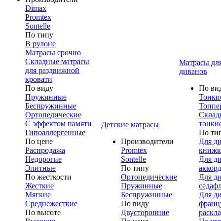
Dimax
Promtex
Sontelle
По типу
В рулоне
Матрасы срочно
Складные матрасы
Матрасы дл
для раздвижной
диванов
кровати
По виду
По ви
Пружинные
Тонки
Беспружинные
Топпе
Ортопедические
Склад
С эффектом памяти
тонки
Детские матрасы
Гипоаллергенные
По ти
По цене
Производители
Для д
Распродажа
Promtex
книжк
Недорогие
Sontelle
Для д
Элитные
По типу
аккор
По жесткости
Ортопедические
Для д
Жесткие
Пружинные
седаф
Мягкие
Беспружинные
Для д
Среднежесткие
По виду
франц
По высоте
Двусторонние
раскл