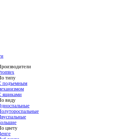
ти
Производители
Promtex
По типу
С подъемным
механизмом
С ящиками
По виду
Односпальные
Полутороспальные
Двуспальные
Большие
По цвету
Венге