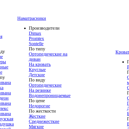
Наматрасники
Производители
Dimax
я
Promtex
Sontelle
По типу
иду
Крова
Ортопедические на
ие
диван
еры
На кровать
дные
Круглые
е
Детские
ипу
По виду
ивана
Ортопедические
ка
На резинке
ивана
Водонепроницаемые
деон
По цене
ивана
Недорогие
лекс
По жесткости
ивана
Жесткие
узская
Среднежесткие
адушка
Мягкие