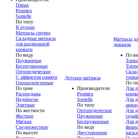
Dimax
Promtex
Sontelle
По типу
В рулоне
Матрасы срочно
Складные матрасы
Матрасы дл
для раздвижной
диванов
кровати
По виду
По в
Пружинные
Тонк
Беспружинные
Топп
Ортопедические
Скла
С эффектом памяти
тонки
Детские матрасы
Гипоаллергенные
По т
По цене
Производители
Для д
Распродажа
Promtex
книж
Недорогие
Sontelle
Для д
Элитные
По типу
аккор
По жесткости
Ортопедические
Для д
Жесткие
Пружинные
седаф
Мягкие
Беспружинные
Для д
Среднежесткие
По виду
франц
По высоте
Двусторонние
раскл