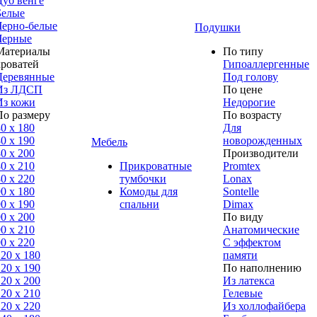
Дуб венге
Белые
Черно-белые
Подушки
Черные
Материалы
По типу
кроватей
Гипоаллергенные
Деревянные
Под голову
Из ЛДСП
По цене
Из кожи
Недорогие
По размеру
По возрасту
0 x 180
Для
0 x 190
новорожденных
Мебель
0 x 200
Производители
0 x 210
Прикроватные
Promtex
0 x 220
тумбочки
Lonax
0 x 180
Комоды для
Sontelle
0 х 190
спальни
Dimax
0 х 200
По виду
0 x 210
Анатомические
0 x 220
С эффектом
120 x 180
памяти
120 х 190
По наполнению
120 х 200
Из латекса
120 x 210
Гелевые
120 x 220
Из холлофайбера