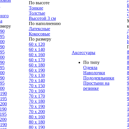
ловой
По высоте
н
Тонкие
Толстые
ного
Высотой 3 см
а
По наполнению
змеру
Латексные
190
Кокосовые
195
По размеру
200
60 х 120
190
60 х 140
195
8
Аксессуары
60 х 160
200
8
60 х 170
190
По типу
8
60 х 180
195
Одеяла
8
60 х 190
200
Наволочки
8
70 х 130
190
Пододеяльники
9
70 х 140
195
Простыни на
9
70 х 150
200
резинке
9
70 х 160
 190
9
70 х 170
 195
9
70 х 180
 200
70 х 190
 190
70 х 200
 195
80 х 160
 200
80 х 180
 190
80 x 190