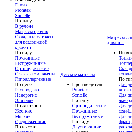
Dimax
Promtex
Sontelle
По типу
В рулоне
Матрасы срочно
Складные матрасы
Матрасы дл
для раздвижной
диванов
кровати
По виду
По ви
Пружинные
Тонки
Беспружинные
Топпе
Ортопедические
Склад
С эффектом памяти
тонки
Детские матрасы
Гипоаллергенные
По ти
По цене
Производители
Для д
Распродажа
Promtex
книжк
Недорогие
Sontelle
Для д
Элитные
По типу
аккор
По жесткости
Ортопедические
Для д
Жесткие
Пружинные
седаф
Мягкие
Беспружинные
Для д
Среднежесткие
По виду
франц
По высоте
Двусторонние
раскл