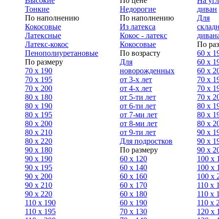
Высокие
По цене
На уг
Тонкие
Недорогие
диван
По наполнению
По наполнению
Для
Кокосовые
Из латекса
склад
Латексные
Кокос - латекс
диван
Латекс-кокос
Кокосовые
По ра
Пенополиуретановые
По возрасту
60 х 1
По размеру
Для
60 х 1
70 х 190
новорожденных
60 х 2
70 х 195
от 3-х лет
70 x 1
70 х 200
от 4-х лет
70 х 1
80 х 180
от 5-ти лет
70 x 2
80 х 190
от 6-ти лет
80 x 1
80 х 195
от 7-ми лет
80 x 1
80 х 200
от 8-ми лет
80 x 2
80 x 210
от 9-ти лет
90 x 1
80 x 220
Для подростков
90 x 1
90 x 180
По размеру
90 x 2
90 х 190
60 х 120
100 x 
90 х 195
60 х 140
100 х 
90 х 200
60 х 160
100 x 
90 x 210
60 х 170
110 x 
90 x 220
60 х 180
110 х 
110 x 190
60 х 190
110 х 
110 x 195
70 х 130
120 х 